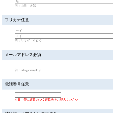
例：山田 太郎
フリカナ
任意
例：ヤマダ タロウ
メールアドレス
必須
例：info@example.jp
電話番号
任意
※日中帯に連絡のつく連絡先をご記入ください