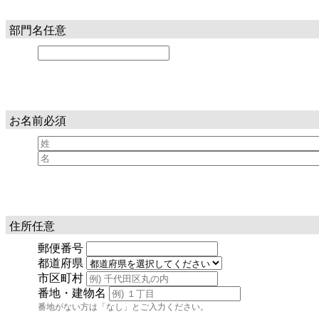
部門名
任意
お名前
必須
住所
任意
郵便番号
都道府県
市区町村
番地・建物名
番地がない方は「なし」とご入力ください。